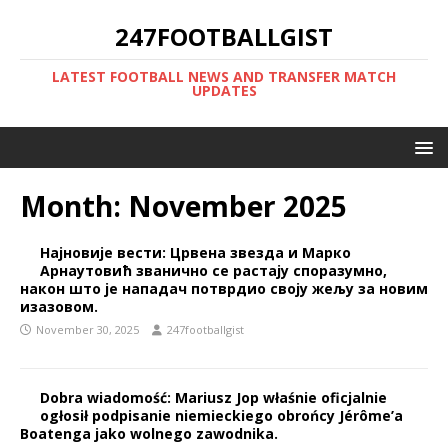
247FOOTBALLGIST
LATEST FOOTBALL NEWS AND TRANSFER MATCH
UPDATES
Month:
November 2025
Најновије вести: Црвена звезда и Марко
Арнаутовић званично се растају споразумно,
након што је нападач потврдио своју жељу за новим
изазовом.
November 30, 2025
247footballgist
Dobra wiadomość: Mariusz Jop właśnie oficjalnie
ogłosił podpisanie niemieckiego obrońcy Jérôme’a
Boatenga jako wolnego zawodnika.