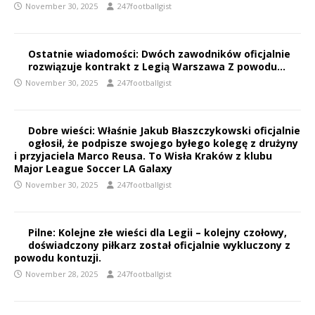
November 30, 2025
247footballgist
Ostatnie wiadomości: Dwóch zawodników oficjalnie
rozwiązuje kontrakt z Legią Warszawa Z powodu…
November 30, 2025
247footballgist
Dobre wieści: Właśnie Jakub Błaszczykowski oficjalnie
ogłosił, że podpisze swojego byłego kolegę z drużyny
i przyjaciela Marco Reusa. To Wisła Kraków z klubu
Major League Soccer LA Galaxy
November 30, 2025
247footballgist
Pilne: Kolejne złe wieści dla Legii – kolejny czołowy,
doświadczony piłkarz został oficjalnie wykluczony z
powodu kontuzji.
November 28, 2025
247footballgist