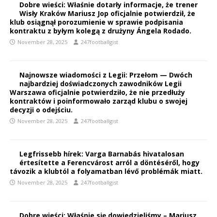
Dobre wieści: Właśnie dotarły informacje, że trener
Wisły Kraków Mariusz Jop oficjalnie potwierdził, że
klub osiągnął porozumienie w sprawie podpisania
kontraktu z byłym kolegą z drużyny Ángela Rodado.
November 28, 2025
247footballgist
Najnowsze wiadomości z Legii: Przełom — Dwóch
najbardziej doświadczonych zawodników Legii
Warszawa oficjalnie potwierdziło, że nie przedłuży
kontraktów i poinformowało zarząd klubu o swojej
decyzji o odejściu.
November 28, 2025
247footballgist
Legfrissebb hírek: Varga Barnabás hivatalosan
értesítette a Ferencvárost arról a döntéséről, hogy
távozik a klubtól a folyamatban lévő problémák miatt.
November 28, 2025
247footballgist
Dobre wieści: Właśnie się dowiedzieliśmy – Mariusz