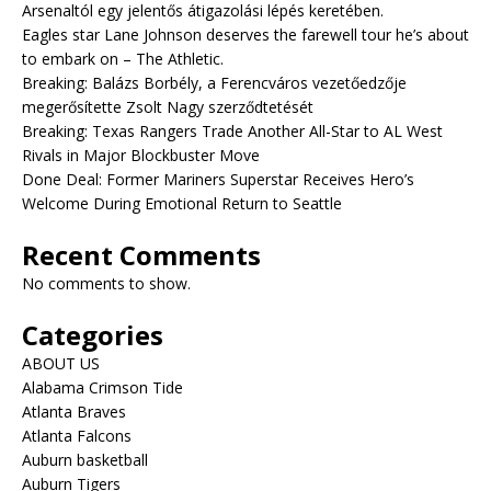
Arsenaltól egy jelentős átigazolási lépés keretében.
Eagles star Lane Johnson deserves the farewell tour he’s about
to embark on – The Athletic.
Breaking: Balázs Borbély, a Ferencváros vezetőedzője
megerősítette Zsolt Nagy szerződtetését
Breaking: Texas Rangers Trade Another All-Star to AL West
Rivals in Major Blockbuster Move
Done Deal: Former Mariners Superstar Receives Hero’s
Welcome During Emotional Return to Seattle
Recent Comments
No comments to show.
Categories
ABOUT US
Alabama Crimson Tide
Atlanta Braves
Atlanta Falcons
Auburn basketball
Auburn Tigers