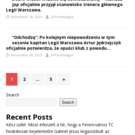
Jop oficjalnie przyjął stanowisko trenera głównego
Legii Warszawa.
November 28, 2025
247footballgist
“Odchodzę”: Po kolejnym niepowodzeniu w tym
sezonie kapitan Legii Warszawa Artur Jędrzejczyk
oficjalnie potwierdza, że opuści klub z powodu…
November 28, 2025
247footballgist
1
2
…
5
»
Search
Search
Recent Posts
Kész üzlet: Most érkezett a hír, hogy a Ferencvárosi TC
hivatalosan bejelentette Gabriel Jesus leigazolását az